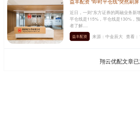
益丰配资 “即时平仓线”突然刷
近日，一则“东方证券的两融业务新增
平仓线是115%，平仓线是130%，
者了解....
来源：中金辰大
查看：
益丰配资
翔云优配文章已