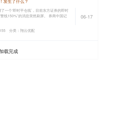
屏！发生了什么？
了一个‘即时平仓线’，目前东方证券的即时
预警线150%”的消息突然刷屏。 券商中国记
06-17
155
分类：
翔云优配
加载完成