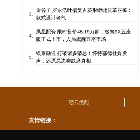
金谷子 罗永浩吐槽复古菱形绗缝皮革座椅：
3、
款式设计老气
凤凰配资 限时售价45.19万起，极氪9X五座
4、
版正式上市，入局旗舰五座市场
银泰融通 打破诸多猜忌！怀特塞德社媒发
5、
声，还原总决赛缺席真相
翔云优配
友情链接：