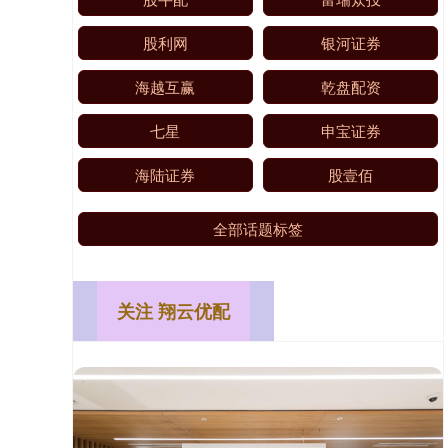
股利网
银河证券
海越互赢
乾盘配资
七星
申宝证券
海陆证券
股壹佰
全部话题标签
关注 翔云优配