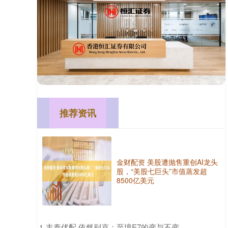
推荐资讯
金财配资 美股遭抛售重创AI龙头
股，“美股七巨头”市值蒸发超
8500亿美元
​丰泰优配 依然别克：至境E7的变与不变
1