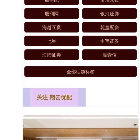
股利网
银河证券
海越互赢
乾盘配资
七星
申宝证券
海陆证券
股壹佰
全部话题标签
关注 翔云优配