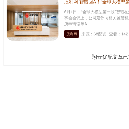
股利网 智谱回A！“全球大模型
6月1日，“全球大模型第一股”智谱在
事会会议上，公司建议向相关监管机
所申请该等A....
来源：68配资
查看：
142
股利网
翔云优配文章已