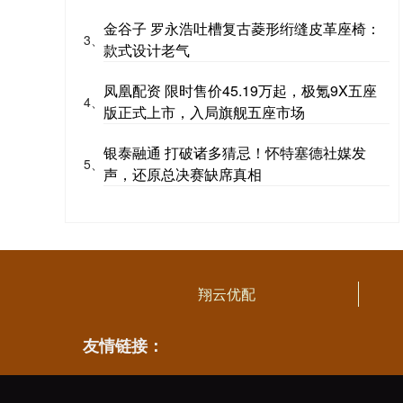
金谷子 罗永浩吐槽复古菱形绗缝皮革座椅：
3、
款式设计老气
凤凰配资 限时售价45.19万起，极氪9X五座
4、
版正式上市，入局旗舰五座市场
银泰融通 打破诸多猜忌！怀特塞德社媒发
5、
声，还原总决赛缺席真相
翔云优配
友情链接：