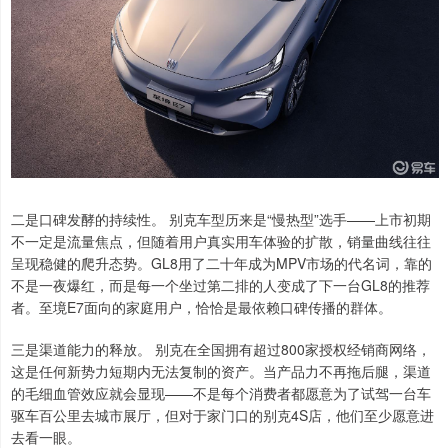
二是口碑发酵的持续性。 别克车型历来是“慢热型”选手——上市初期
不一定是流量焦点，但随着用户真实用车体验的扩散，销量曲线往往
呈现稳健的爬升态势。GL8用了二十年成为MPV市场的代名词，靠的
不是一夜爆红，而是每一个坐过第二排的人变成了下一台GL8的推荐
者。至境E7面向的家庭用户，恰恰是最依赖口碑传播的群体。
三是渠道能力的释放。 别克在全国拥有超过800家授权经销商网络，
这是任何新势力短期内无法复制的资产。当产品力不再拖后腿，渠道
的毛细血管效应就会显现——不是每个消费者都愿意为了试驾一台车
驱车百公里去城市展厅，但对于家门口的别克4S店，他们至少愿意进
去看一眼。