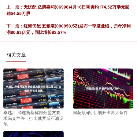
上一篇：
无忧配 亿腾嘉和(06998)4月16日耗资约174.52万港元回
购54.55万股
下一篇：
红海优配 五粮液(000858.SZ)发布一季度业绩，归母净利
润80.63亿元，同比增长82.57%
相关文章
卓越汇 泽连斯基称部分盟友要
同花顺e配 伊朗开出两大条件
求乌克兰停止打击俄罗斯石油设
施