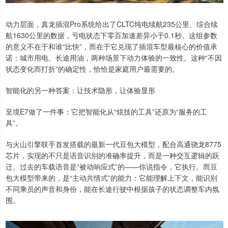
动力层面，真龙插混Pro系统给出了CLTC纯电续航235公里、综合续
航1630公里的数据，亏电状态下零百加速差异小于0.1秒。这组参数
的意义不在于和谁“比快”，而在于它兑现了插混车型最核心的价值承
诺：城市用电、长途用油，两种场景下动力体验的一致性。这种“不因
状态变化而打折”的确定性，恰恰是家庭用户最需要的。
智能化的另一种答案：让技术隐形，让体验显形
至境E7做了一件事：它把智能化从“炫技的工具”还原为“服务的工
具”。
与火山引擎联手首发搭载的最新一代豆包大模型，配合高通骁龙8775
芯片，实现的不只是语音识别的准确率提升，而是一种交互逻辑的跃
迁。过去的车载语音是“被动响应式”的——你说指令，它执行。而豆
包大模型带来的，是“主动共情式”的能力：它能理解上下文，能识别
不同乘员的声音和身份，能在长途行驶中根据孩子的状态调整车内氛
围。