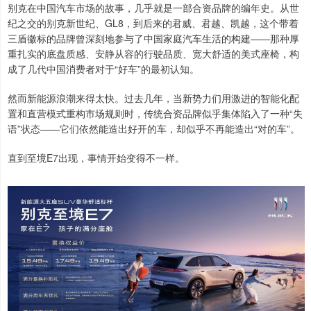
别克在中国汽车市场的故事，几乎就是一部合资品牌的编年史。从世
纪之交的别克新世纪、GL8，到后来的君威、君越、凯越，这个带着
三盾徽标的品牌曾深刻地参与了中国家庭汽车生活的构建——那种厚
重扎实的底盘质感、安静从容的行驶品质、宽大舒适的美式座椅，构
成了几代中国消费者对于“好车”的最初认知。
然而新能源浪潮来得太快。过去几年，当新势力们用激进的智能化配
置和直营模式重构市场规则时，传统合资品牌似乎集体陷入了一种“失
语”状态——它们依然能造出好开的车，却似乎不再能造出“对的车”。
直到至境E7出现，事情开始变得不一样。