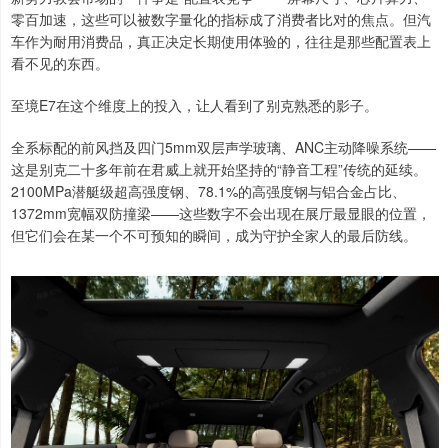
零百加速，这些可以被数字量化的指标成了消费者比对的焦点。但汽
车作为耐用消费品，真正决定长期使用体验的，往往是那些配置表上
看不见的东西。
至境E7在这个维度上的投入，让人看到了别克熟悉的影子。
全系标配的前风挡及四门5mm双层声学玻璃、ANC主动降噪系统——
这是别克二十多年前在君威上就开始坚持的“静音工程”传统的延续。
2100MPa潜艇级超高强度钢、78.1%的高强度钢与铝合金占比、
1372mm宽幅双防撞梁——这些数字不会出现在展厅最显眼的位置，
但它们会在某一个不可预知的瞬间，成为守护全家人的最后防线。