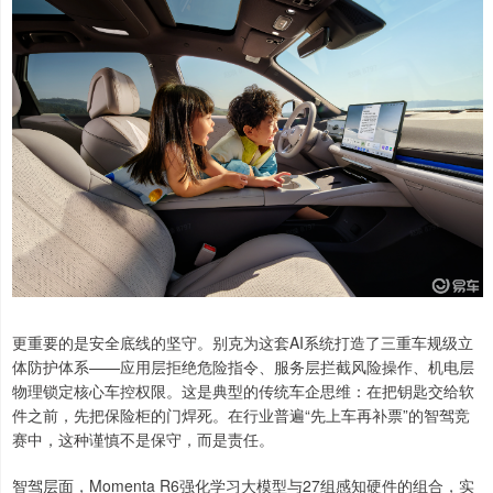
更重要的是安全底线的坚守。别克为这套AI系统打造了三重车规级立
体防护体系——应用层拒绝危险指令、服务层拦截风险操作、机电层
物理锁定核心车控权限。这是典型的传统车企思维：在把钥匙交给软
件之前，先把保险柜的门焊死。在行业普遍“先上车再补票”的智驾竞
赛中，这种谨慎不是保守，而是责任。
智驾层面，Momenta R6强化学习大模型与27组感知硬件的组合，实