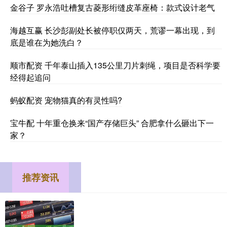
金谷子 罗永浩吐槽复古菱形绗缝皮革座椅：款式设计老气
海越互赢 长沙彭副处长被停职仅两天，荒谬一幕出现，到
底是谁在为她洗白？
顺市配资 千年泰山插入135公里刀片刺绳，项目是否科学要
经得起追问
蚂蚁配资 宠物猫真的有灵性吗?
宝牛配 十年重仓换来“国产存储巨头” 合肥拿什么砸出下一
家？
推荐资讯