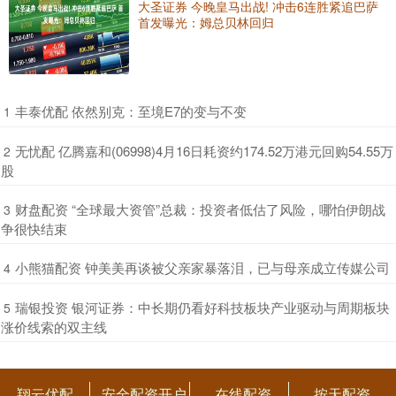
大圣证券 今晚皇马出战! 冲击6连胜紧追巴萨
首发曝光：姆总贝林回归
​丰泰优配 依然别克：至境E7的变与不变
1
​无忧配 亿腾嘉和(06998)4月16日耗资约174.52万港元回购54.55万
2
股
​财盘配资 “全球最大资管”总裁：投资者低估了风险，哪怕伊朗战
3
争很快结束
​小熊猫配资 钟美美再谈被父亲家暴落泪，已与母亲成立传媒公司
4
​瑞银投资 银河证券：中长期仍看好科技板块产业驱动与周期板块
5
涨价线索的双主线
翔云优配
安全配资开户
在线配资
按天配资