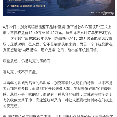
4月22日，别克高端新能源子品牌“至境”旗下首款SUV至境E7正式上
市，置换权益价15.49万至19.49万元。预售阶段累计订单突破3万台
——这个数字放在2026年竞争已趋白热化的15-20万级新能源SUV市
场，足以说明一些东西。它不是靠噱头换来的，而是一个传统品牌在
真正想清楚“自己是谁、用户是谁”之后，给出的系统性回答。
底盘质感，仍是别克的压舱石
聊别克，绕不开底盘。
从当年的君威到后来的昂科威，别克车最让人记住的特质，从来不是
零百加速有多快，而是那种“开起来像大车，坐起来像好车”的行驶质
感。悬挂不是一味的软，而是有一种从容的韧性，过减速带时车身姿
态的收敛尤其干净，高速巡航时又有一种让人愿意把胳膊搭在门板上
的安定感。
至境E7把这份基因继承了下来，并且用电动化时代的技术重新诠释了