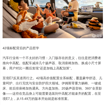
42项标配背后的产品哲学
汽车行业有一个不太好的习惯：入门版存在的意义，往往是把消费者
推向中高配。低配车减掉几个扬声器、取消座椅加热、换成小尺寸屏
幕，用户对比一圈后发现“还是加钱上高配划算”。
至境E7反其道而行之。42项高价值配置全系标配，覆盖豪华舒适、儿
童呵护、出行无忧与安全防护四大领域。伊姆斯零重力躺椅、一键成
床、前后排座椅加热通风、方向盘加热、20扬声器音响、360°全景影
像——这些在竞品身上可能需要选装到中高配才能凑齐的配置，在至
境E7上，从15.49万的版本开始就是标准答案。