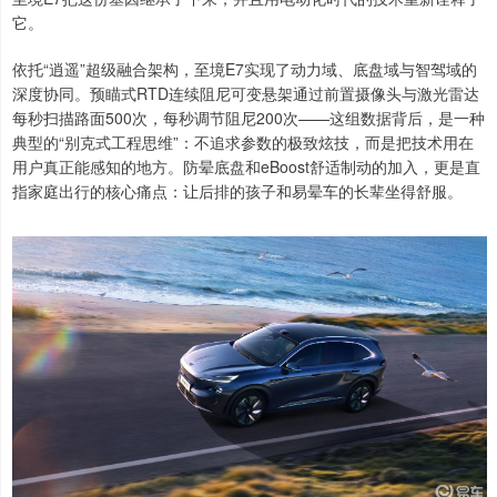
它。
依托“逍遥”超级融合架构，至境E7实现了动力域、底盘域与智驾域的
深度协同。预瞄式RTD连续阻尼可变悬架通过前置摄像头与激光雷达
每秒扫描路面500次，每秒调节阻尼200次——这组数据背后，是一种
典型的“别克式工程思维”：不追求参数的极致炫技，而是把技术用在
用户真正能感知的地方。防晕底盘和eBoost舒适制动的加入，更是直
指家庭出行的核心痛点：让后排的孩子和易晕车的长辈坐得舒服。