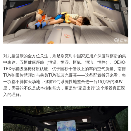
对儿童健康的全方位关注，则是别克对中国家庭用户深度洞察后的集
中表达。五恒健康座舱（恒温、恒湿、恒氧、恒洁、恒静）、OEKO-
TEX母婴级座椅材质认证、优于国标十倍以上的车内空气质量、南德
TÜV护眼智慧顶灯与莱茵TÜV低蓝光屏幕——这些配置拆开来看，每
一项都不算惊天动地，但将它们系统性地整合进一台15万级的SUV
里，需要的不仅是成本控制能力，更是对“家庭出行”这个场景真正深
入的理解。