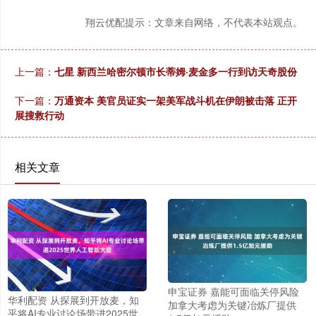
翔云优配提示：文章来自网络，不代表本站观点。
上一篇：
七星 新西兰哈密尔顿市长蒂姆·麦金多一行到访天奇股份
下一篇：
万通资本 美官员证实一架美军战斗机在伊朗被击落 正开
展搜救行动
相关文章
申宝证券 嘉能可面临关停风险
华利配资 从探展到开放麦，知
加拿大考虑为关键冶炼厂提供
乎将AI专业讨论场带进2025世