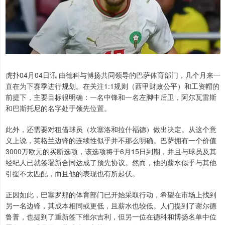
虎扑04月04日讯 由德科与博扬共同领导的巴萨体育部门，几个月来一
直在为下赛季进行规划。在关注1:1规则（西甲财政公平）和工资帽的
前提下，主要目标很明确：一名中锋和一名左脚中后卫，阿尔瓦雷斯
和巴斯托尼的名字处于领先位置。
此外，还需要对租借球员（坎塞洛和拉什福德）做出决定。从这个意
义上说，英格兰边锋的连续性似乎并不那么明确。巴萨拥有一个价值
3000万欧元的买断选项，该选项将于6月15日到期，并且与球员及其
经纪人已就签署新合同达成了预先协议。然而，他的薪水似乎与其他
引援不太匹配，而且他的表现也有所起伏。
正因如此，巴塞罗那的体育部门已开始采取行动，希望在市场上找到
另一名边锋，其成本相同或更低，且薪水也较低。人们提到了谢尔德
鲁普，也提到了重新签下维尔吉利，但另一位在德科和博扬名单中位