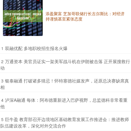
添盈聚富 芝加哥联储行长古尔斯比：对经济
持谨慎甚至紧张态度
​双融优配 多地职校招生报名火爆
1
​万通资本 美官员证实一架美军战斗机在伊朗被击落 正开展搜救行
2
动
​银泰融通 打破诸多猜忌！怀特塞德社媒发声，还原总决赛缺席真
3
相
​泸深A融通 每体：阿布德重新进入巴萨视野，总监德科非常看重
4
他
​巨牛盈 教育部召开边境地区基础教育发展工作推进会：推进教师
5
队伍建设改革，深化对外交流合作