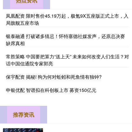
热点资讯
凤凰配资 限时售价45.19万起，极氪9X五座版正式上市，入
局旗舰五座市场
银泰融通 打破诸多猜忌！怀特塞德社媒发声，还原总决赛
缺席真相
常胜策略 中国要把算力“送上天” 未来如何改变人们生活？对
话中国信通院专家郭亮
保宇配资 揭秘! 狗为何对蚯蚓和死鱼情有独钟?
申银优配 智谱拟在科创板上市 募资150亿元
推荐资讯