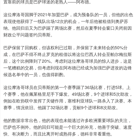
置靠前的球员是巴萨球迷的老熟人——阿布德。
这位摩洛哥国脚于2021年加盟巴萨，成为预备队的一员，但他的出色
表现使他获得了一线队出场12次的机会，一年后他被租借到奥萨苏
纳。他回归后又为巴萨踢了两场比赛，然后在夏季转会窗口关闭前因
财政公平问题签约贝蒂斯。
巴萨保留了回购权，但该权利已过期，并保留了未来转会的50%分
成，在巴萨不得不终止罗克的租借以将这位巴西人转会至帕尔梅拉斯
后，这个比例降到了20%。考虑到这位摩洛哥球员的惊人进步，这是
一笔糟糕的交易，但考虑到现在阿布德已经成为加强巴萨进攻的边锋
候选名单中的一员，也值得斟酌。
这位摩洛哥球员在贝蒂斯的第一个赛季踢了36场比赛，打进5球。上
个赛季，他在佩莱格里尼手下爆发。49场比赛，9个进球和5次助攻，
例如在欧协联中发挥了关键作用，塞维利亚球队一路杀入了决赛。本
赛季，情况依旧。他踢了32场比赛，贡献9个进球和8次助攻。
他的数据非常出色，他的表现也未能逃过许多欧洲重要球队的关注，
巴萨也不例外。他的回归可能是一个巨大的补充，他善于突破、速度
快、有决断力，而且比离开时成熟得多，德科非常看重他。