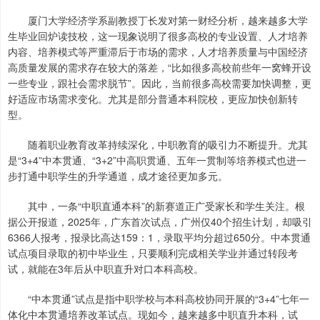
厦门大学经济学系副教授丁长发对第一财经分析，越来越多大学
生毕业回炉读技校，这一现象说明了很多高校的专业设置、人才培养
内容、培养模式等严重滞后于市场的需求，人才培养质量与中国经济
高质量发展的需求存在较大的落差，“比如很多高校前些年一窝蜂开设
一些专业，跟社会需求脱节”。因此，当前很多高校需要加快调整，更
好适应市场需求变化。尤其是部分普通本科院校，更应加快创新转
型。
随着职业教育改革持续深化，中职教育的吸引力不断提升。尤其
是“3+4”中本贯通、“3+2”中高职贯通、五年一贯制等培养模式也进一
步打通中职学生的升学通道，成才途径更加多元。
其中，一条“中职直通本科”的新赛道正广受家长和学生关注。根
据公开报道，2025年，广东首次试点，广州仅40个招生计划，却吸引
6366人报考，报录比高达159：1，录取平均分超过650分。中本贯通
试点项目录取的初中毕业生，只要顺利完成相关学业并通过转段考
试，就能在3年后从中职直升对口本科高校。
“中本贯通”试点是指中职学校与本科高校协同开展的“3+4”七年一
体化中本贯通培养改革试点。现如今，越来越多中职直升本科，试