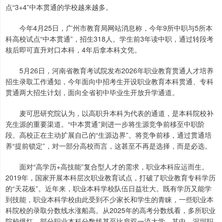
点“3+4”中本贯通的学校越来越多。
今年4月25日，广州市教育局网站消息称，今年9所中职与5所本
科高校试点“中本贯通”，招生318人。学生前3年读中职，通过转段考
核后即可直升对口本科，4年后拿本科文凭。
5月26日，河南省教育考试院发布2026年职业教育贯通人才培养
招生录取工作通知，今年面向中招考生开设职业教育本科贯通、专科
贯通两大招生计划，面向全省初中毕业生开放升学通道。
麦可思研究院认为，以高职升本科为代表的通道，是本科院校补
充生源的重要渠道。“中本贯通”则进一步将生源竞争前移至中职阶
段。高校正在主动扩展自己的“生源边界”。将竞争前移，通过贯通培
养“提前锁定”，对一部分高校而言，这甚至不再是选择，而是必选。
面对“高学历+高技能”复合型人才的需求，职业本科应运而生。
2019年，国家开展本科层次职业教育试点，打破了职业教育专科学历
的“天花板”。近年来，职业本科学校队伍日益壮大。既有学历又能学
到技能，职业本科学校由此受到不少家长和学生的青睐，一些职业本
科院校的录取分数线水涨船高。从2025年的高考分数线看，多所职业
院校爆红，部分职业本科分数线甚至比肩双一流大学。其中，深圳职