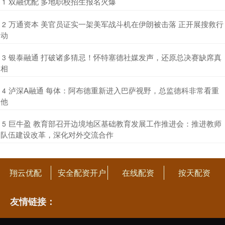
​双融优配 多地职校招生报名火爆
1
​万通资本 美官员证实一架美军战斗机在伊朗被击落 正开展搜救行
2
动
​银泰融通 打破诸多猜忌！怀特塞德社媒发声，还原总决赛缺席真
3
相
​泸深A融通 每体：阿布德重新进入巴萨视野，总监德科非常看重
4
他
​巨牛盈 教育部召开边境地区基础教育发展工作推进会：推进教师
5
队伍建设改革，深化对外交流合作
翔云优配
安全配资开户
在线配资
按天配资
友情链接：