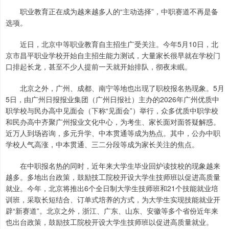
职业教育正在成为越来越多人的“主动选择”，中职赛道不再是备
选项。
近日，北京中等职业教育自主招生广受关注。今年5月10日，北
京市昌平职业学校开始自主招生能力测试，大量家长很早就在学校门
口排起长龙，甚至不少人提前一天就开始排队，彻夜未眠。
北京之外，广州、成都、南宁等地也出现了职校报名热现象。5月
5日，由广州日报报业集团（广州日报社）主办的2026年广州优质中
职学校与民办高中见面会（下称“见面会”）举行，众多优质中职学校
和民办高中齐聚广州报业文化中心，为考生、家长面对面答疑解惑。
近万人到场咨询，多元升学、中本贯通等成为热点。其中，公办中职
学校人气高涨，中本贯通、三二分段等成为家长关注的焦点。
在中职报名热的同时，近年来大学生毕业回炉读技校的现象越来
越多。多地出台政策，鼓励技工院校开设大学生技师班以促进高质量
就业。今年，北京将推出6个全日制大学生技师班和21个技能就业培
训班，采取长短结合、订单式培养的方式，为大学生实现技能就业开
辟“新赛道”。北京之外，浙江、广东、山东、安徽等多个省份近年来
也出台政策，鼓励技工院校开设大学生技师班以促进高质量就业。