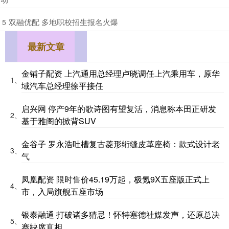
​双融优配 多地职校招生报名火爆
5
最新文章
金铺子配资 上汽通用总经理卢晓调任上汽乘用车，原华
1、
域汽车总经理徐平接任
启兴网 停产9年的歌诗图有望复活，消息称本田正研发
2、
基于雅阁的掀背SUV
金谷子 罗永浩吐槽复古菱形绗缝皮革座椅：款式设计老
3、
气
凤凰配资 限时售价45.19万起，极氪9X五座版正式上
4、
市，入局旗舰五座市场
银泰融通 打破诸多猜忌！怀特塞德社媒发声，还原总决
5、
赛缺席真相