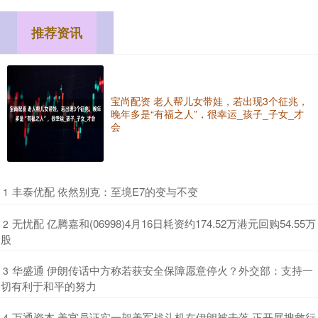
推荐资讯
宝尚配资 老人帮儿女带娃，若出现3个征兆，
晚年多是“有福之人”，很幸运_孩子_子女_才
会
​丰泰优配 依然别克：至境E7的变与不变
1
​无忧配 亿腾嘉和(06998)4月16日耗资约174.52万港元回购54.55万
2
股
​华盛通 伊朗传话中方称若获安全保障愿意停火？外交部：支持一
3
切有利于和平的努力
​万通资本 美官员证实一架美军战斗机在伊朗被击落 正开展搜救行
4