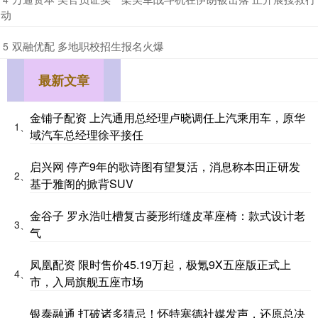
动
​双融优配 多地职校招生报名火爆
5
最新文章
金铺子配资 上汽通用总经理卢晓调任上汽乘用车，原华
1、
域汽车总经理徐平接任
启兴网 停产9年的歌诗图有望复活，消息称本田正研发
2、
基于雅阁的掀背SUV
金谷子 罗永浩吐槽复古菱形绗缝皮革座椅：款式设计老
3、
气
凤凰配资 限时售价45.19万起，极氪9X五座版正式上
4、
市，入局旗舰五座市场
银泰融通 打破诸多猜忌！怀特塞德社媒发声，还原总决