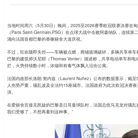
当地时间周六（5月30日）晚间，2025至2026赛季欧冠联赛决
（Paris Saint-Germain,PSG）在点球大战中击败阿森纳
涌向法国首都巴黎的香榭丽舍大道庆祝。
不过，狂欢随即失控——车辆被点燃，商铺玻璃破碎，多辆共享单车
巴黎的建筑师沃尼耶（Thomas Vonier）描述称，共享电动单
拦，火势持续数小时，浓烟和有毒气体飘入沿街公寓。
法国内政部长洛朗·努内兹（Laurent Nuñez）公布的数据显示，截
人伤势严重，骚乱波及全法约15座城市。法国政府为此次欧冠决赛夜
演。
在爱丽舍宫接见凯旋的巴黎圣日耳曼球队时，法国总统马克龙对骚乱
我们受够了，不想再看到这种事。”