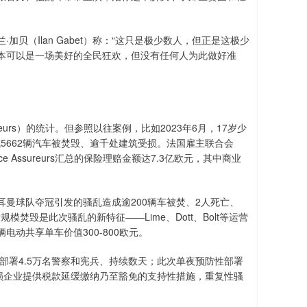
贝（Ilan Gabet）称：“这只是极少数人，但正是这极少
本可以是一场美好的全民狂欢，但没有任何人为此做好准
eurs）的统计。但参照以往案例，比如2023年6月，17岁少
，造成5662辆汽车被焚毁、逾千处建筑受损。法国雇主联合会
 Assureurs汇总的保险理赔金额达7.3亿欧元，其中商业
曼球队夺冠引发的骚乱造成逾200辆车被焚、2人死亡、
焚毁是此次骚乱的新特征——Lime、Dott、Bolt等运营
动共享单车价值300-800欧元。
部署4.5万名警察和宪兵、持续数天；此次单夜预防性部署
受损企业提供税款延缓缴纳乃至豁免的支持性措施，重复性骚