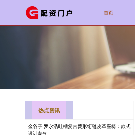
首页
热点资讯
金谷子 罗永浩吐槽复古菱形绗缝皮革座椅：款式
设计老气