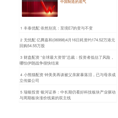
中国制造的底气
​丰泰优配 依然别克：至境E7的变与不变
1
​无忧配 亿腾嘉和(06998)4月16日耗资约174.52万港元
2
回购54.55万股
​财盘配资 “全球最大资管”总裁：投资者低估了风险，
3
哪怕伊朗战争很快结束
​小熊猫配资 钟美美再谈被父亲家暴落泪，已与母亲成
4
立传媒公司
​瑞银投资 银河证券：中长期仍看好科技板块产业驱动
5
与周期板块涨价线索的双主线