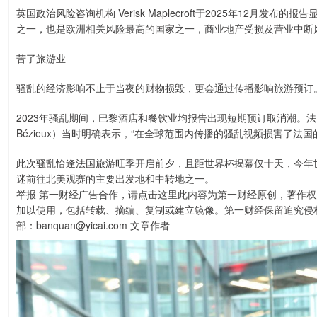
英国政治风险咨询机构 Verisk Maplecroft于2025年12月发
之一，也是欧洲相关风险最高的国家之一，商业地产受损及营业中断
苦了旅游业
骚乱的经济影响不止于当夜的财物损毁，更会通过传播影响旅游预订
2023年骚乱期间，巴黎酒店和餐饮业均报告出现短期预订取消潮。法国雇主联
Bézieux）当时明确表示，“在全球范围内传播的骚乱视频损害了法国
此次骚乱恰逢法国旅游旺季开启前夕，且距世界杯揭幕仅十天，今年世
迷前往北美观赛的主要出发地和中转地之一。
举报 第一财经广告合作，请点击这里此内容为第一财经原创，著作
加以使用，包括转载、摘编、复制或建立镜像。第一财经保留追究侵
部：banquan@yicai.com 文章作者