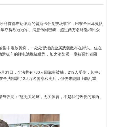
赛在匈牙利首都布达佩斯的普斯卡什竞技场收官，巴黎圣日耳曼队
队，连续第二年夺得欧冠冠军。消息传回巴黎，超过两万名球迷和民众
被集中堆放焚烧，一处处冒烟的金属残骸散布在街头。住在
车和电动滑板车的锂电池燃烧猛烈，加之消防员一度被骚乱者阻
至5月31日，全法共有780人因滋事被捕，219人受伤，其中8
在全法部署了2.2万名警察和宪兵，但仍未能阻止骚乱重
措辞强硬：“这无关足球，无关体育，不是我们热爱的东西。