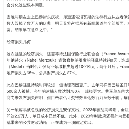
会分化这些根本问题。
当晚与朋友走上巴黎街头庆祝、却遭遇催泪瓦斯的法律行业从业者伊兰·加
数人毁掉了数万人的庆典，明天又将占据所有新闻频道的全部版面。
备。结果早在意料之中。”
经济损失几何
这次骚乱的经济损失，还需等待法国保险行业联合会（France Assur
年纳赫尔（Nahel Merzouk）遭警察枪杀引发的骚乱持续约8天
（Medef）当时估计仅商业领域损失超过10亿欧元，两个月后，France
地产损失占65%，公共财产损失占27%。
此次巴黎骚乱持续时间较短，但地理范围更广。去年同样因巴黎圣日耳
500余人被捕。今年的逮捕人数达到780人，规模更大。共享单车的大规模
商尚未发布损失声明，但目击者估计焚毁数量达数百乃至数千辆，每辆电
另一项容易被忽视的经济损失是安保支出。2023年骚乱高峰期，全法
即达2.2万人，单日成本已然不低。此外，2023年时政府还额外向
乱带来的公共财政消耗，正在成为一项固定支出。