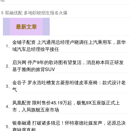
​双融优配 多地职校招生报名火爆
5
最新文章
金铺子配资 上汽通用总经理卢晓调任上汽乘用车，原华
1、
域汽车总经理徐平接任
启兴网 停产9年的歌诗图有望复活，消息称本田正研发
2、
基于雅阁的掀背SUV
金谷子 罗永浩吐槽复古菱形绗缝皮革座椅：款式设计老
3、
气
凤凰配资 限时售价45.19万起，极氪9X五座版正式上
4、
市，入局旗舰五座市场
银泰融通 打破诸多猜忌！怀特塞德社媒发声，还原总决
5、
赛缺席真相