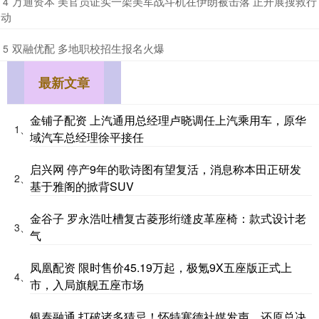
​万通资本 美官员证实一架美军战斗机在伊朗被击落 正开展搜救行
4
动
​双融优配 多地职校招生报名火爆
5
最新文章
金铺子配资 上汽通用总经理卢晓调任上汽乘用车，原华
1、
域汽车总经理徐平接任
启兴网 停产9年的歌诗图有望复活，消息称本田正研发
2、
基于雅阁的掀背SUV
金谷子 罗永浩吐槽复古菱形绗缝皮革座椅：款式设计老
3、
气
凤凰配资 限时售价45.19万起，极氪9X五座版正式上
4、
市，入局旗舰五座市场
银泰融通 打破诸多猜忌！怀特塞德社媒发声，还原总决