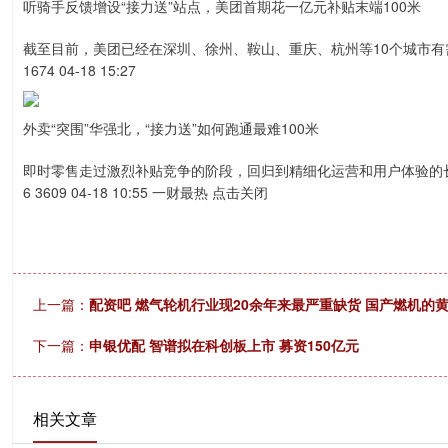
听骑手反馈增设“接力送”站点，美团首期花一亿元补贴末端100米
截至目前，美团已经在深圳、徐州、鞍山、重庆、杭州等10个城市有
1674 04-18 15:27
外卖“突围”华强北，“接力送”如何跑通最难100米
即时零售走过激烈补贴竞争的阶段，回归到精细化运营和用户体验的
6 3609 04-18 10:55 一财最热 点击关闭
上一篇：
配资吧 燃气轮机行业现20余年来最严重缺货 国产燃机的
下一篇：
申银优配 智谱拟在科创板上市 募资150亿元
相关文章