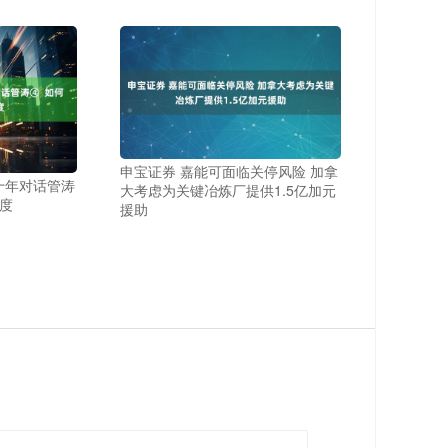
申宝证券 嘉能可面临关停风险 加拿
二十年对话管涛
大考虑为关键冶炼厂提供1.5亿加元
制度
援助