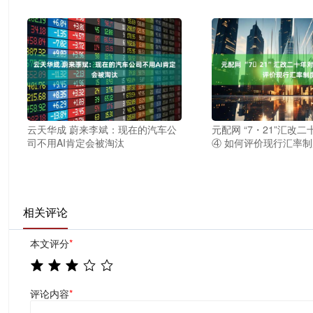
云天华成 蔚来李斌：现在的汽车公
元配网 “7・21”汇改
司不用AI肯定会被淘汰
④ 如何评价现行汇率
相关评论
本文评分
*
评论内容
*