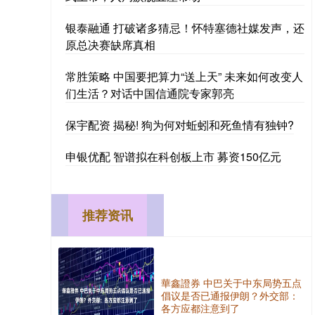
银泰融通 打破诸多猜忌！怀特塞德社媒发声，还
原总决赛缺席真相
常胜策略 中国要把算力“送上天” 未来如何改变人
们生活？对话中国信通院专家郭亮
保宇配资 揭秘! 狗为何对蚯蚓和死鱼情有独钟?
申银优配 智谱拟在科创板上市 募资150亿元
推荐资讯
華鑫證券 中巴关于中东局势五点
倡议是否已通报伊朗？外交部：
各方应都注意到了