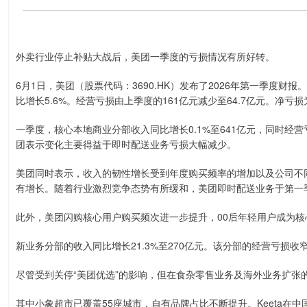
外卖行业停止补贴大战后，美团一季度的亏损情况有所好转。
6月1日，美团（股票代码：3690.HK）发布了2026年第一季度财
比增长5.6%。经营亏损由上季度的161亿元减少至64.7亿元。净亏损为
一季度，核心本地商业分部收入同比增长0.1%至641亿元，同时经营
团表示变化主要得益于即时配送业务亏损大幅减少。
美团同时表示，收入的韧性增长受到年度购买频率的增加以及公司不
有增长。随着行业激烈竞争态势有所缓和，美团即时配送业务于第一
此外，美团闪购核心用户购买频次进一步提升，00后年轻用户成为核
新业务分部的收入同比增长21.3%至270亿元。该分部的经营亏损收窄
尽管受到关停“美团优选”的影响，但在食杂零售业务及海外业务扩张
其中小象超市已覆盖55座城市，自有品牌占比不断提升。Keeta在