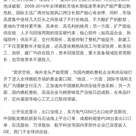
泡沫破裂、2008-2016年全球燃机市场长期低迷带来的产能严重过剩
危机，国际主流厂商对短期风口押注长期产能心有余悸。同时，市场
高度集中使得几大巨头之间形成了不打价格战、不大幅扩产的默契，
更倾向于维持紧平衡、高单价、高毛利的格局；另一方面，扩产面临
供应链、人才与回报周期的现实硬约束，核心部件（如高温合金、热
端部件）供应不足、交付周期长，直接抑制了整机产能提升。新建工
厂不仅需要数年才能见效，还高度依赖熟练技工与资深技师，欧美招
工、加班、建厂均存在阻力，资本回报层面，重大装备领域投资周期
长，也导致资本不愿投入。
“需求空前、海外龙头产能受限，为国内燃机整机企业和供应链打
开了进入全球燃机市场的黄金窗口期。”他说，一方面，国际市场和主
机厂为缓解交付压力，正加速向中国燃机和供应链开放采购；另一方
面，国内燃机整机、高温合金与精密铸造产业链日趋成熟，在单晶叶
片、定向凝固等核心工艺上已取得突破。
公开信息显示，出口业绩上，东方电气G50已出口哈萨克斯坦、
中国航发燃机斩获马石油海上平台订单、成都科能签约38台套出口订
单，应流股份、万泽股份、航宇科技等国内零部件企业已深度嵌入
GE、西门子全球供应链。