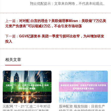
翔云优配提示：文章来自网络，不代表本站观点。
上一篇：
对对配 白宫的理念？美联储理事Miran：美联储“7万亿美
元资产负债表”可以缩减2万亿，不会引发市场动荡
下一篇：
GGV纪源资本 美团一季度亏损环比收窄，为AI增加研发
投入
相关文章
元配网 “7・21”汇改二十年对话
股神配资 顺发恒能：目前生产
管涛④ 如何评价现行汇率制度
经营正常 内外部经营环境未发