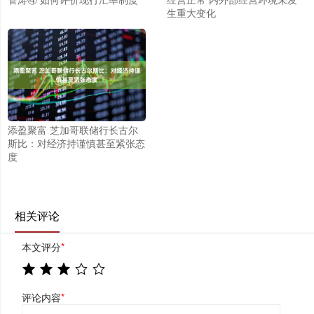
生重大变化
添盈聚富 芝加哥联储行长古尔
斯比：对经济持谨慎甚至紧张态
度
相关评论
本文评分
*
评论内容
*