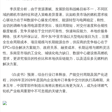
李庆星分析，由于资源禀赋、发展阶段和战略目标不一，不同区
域的燃机市场特征和进入策略差异显著。比如欧美市场的燃机需求核
心驱动力在于AI数据中心爆发式增长、能源转型与电网稳定，刚性、
迫切的调峰与备用电源需求突出，项目周期短，对交付速度和合规性
极度敏感，竞争关键在于交付的可靠性、快速响应能力、本地价服务
网络、技术与环保认证。而中东/中亚市场以大型电站项目为主，注重
全生命周期成本、项目规模与长期能源合作，供应商的竞争核心在于
EPC+综合解决方案能力、政府关系、融资成本、长期运维与燃料灵活
性。东南亚市场的工业化、城镇化电力缺口、数据中心建设推高燃机
需求，更讲究项目的性价比和本地供应链能力，以及适应多元燃料的
解决方案。
《白皮书》预测，综合行业订单释放、产能交付周期及国产化进
程，2026年至2028年是国内企业海外订单集中交付的执行高峰期。未
来五年，中国零部件制造出海将比整机出海更为深入，成为全球燃气
轮机产业格局重塑中不可忽视的关键力量。