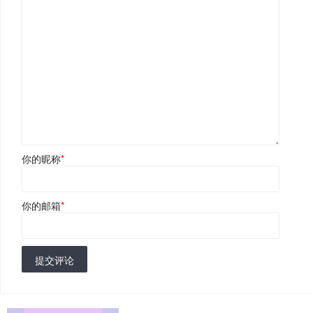
你的昵称
*
你的邮箱
*
提交评论