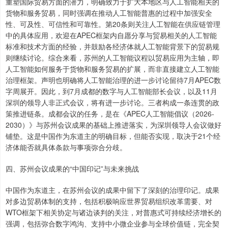
重塑国际贸易方面的潜力，明确致力于扩大本地区与人工智能相关的
货物和服务贸易，同时强调在推动人工智能普惠的过程中加强安全
性、可及性、可信性和可靠性。第20条则关注人工智能在供应链管理
中的具体应用，欢迎在APEC框架内自愿分享与贸易相关的人工智能
标准和技术方面的经验，并鼓励各经济体就人工智能背景下的贸易规
则继续讨论。综合来看，苏州的人工智能议程以贸易应用为主轴，即
人工智能如何服务于货物和服务贸易的扩展，而非直接建立人工智能
治理框架。声明也明确将人工智能治理的进一步讨论留待7月APEC数
字周展开。因此，到7月成都的数字与人工智能部长会议，以及11月
深圳的领导人非正式会议，将有进一步讨论。三者构成一条连贯的政
策推进链条。成都会议的任务，是在《APEC人工智能倡议（2026-
2030）》与苏州会议成果的基础上推进落实，为深圳领导人会议做好
铺垫。这是中国作为东道主的明确目标，但能否实现，取决于21个经
济体能否就具体条款与事项弥合分歧。
四、苏州会议成果的“中国印记”与未来挑战
中国作为东道主，在苏州会议的成果中留下了深刻的治理印记。成果
对多边贸易体制的支持，包括积极响应世界贸易组织改革需要、对
WTO框架下相关协定与诸边谈判的关注，对普惠式可持续经济增长的
强调，包括弥合数字鸿沟、支持中小微企业参与全球价值链，完全契