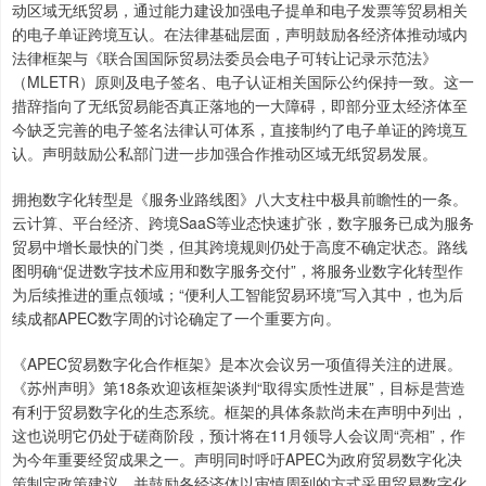
动区域无纸贸易，通过能力建设加强电子提单和电子发票等贸易相关
的电子单证跨境互认。在法律基础层面，声明鼓励各经济体推动域内
法律框架与《联合国国际贸易法委员会电子可转让记录示范法》
（MLETR）原则及电子签名、电子认证相关国际公约保持一致。这一
措辞指向了无纸贸易能否真正落地的一大障碍，即部分亚太经济体至
今缺乏完善的电子签名法律认可体系，直接制约了电子单证的跨境互
认。声明鼓励公私部门进一步加强合作推动区域无纸贸易发展。
拥抱数字化转型是《服务业路线图》八大支柱中极具前瞻性的一条。
云计算、平台经济、跨境SaaS等业态快速扩张，数字服务已成为服务
贸易中增长最快的门类，但其跨境规则仍处于高度不确定状态。路线
图明确“促进数字技术应用和数字服务交付”，将服务业数字化转型作
为后续推进的重点领域；“便利人工智能贸易环境”写入其中，也为后
续成都APEC数字周的讨论确定了一个重要方向。
《APEC贸易数字化合作框架》是本次会议另一项值得关注的进展。
《苏州声明》第18条欢迎该框架谈判“取得实质性进展”，目标是营造
有利于贸易数字化的生态系统。框架的具体条款尚未在声明中列出，
这也说明它仍处于磋商阶段，预计将在11月领导人会议周“亮相”，作
为今年重要经贸成果之一。声明同时呼吁APEC为政府贸易数字化决
策制定政策建议，并鼓励各经济体以审慎周到的方式采用贸易数字化