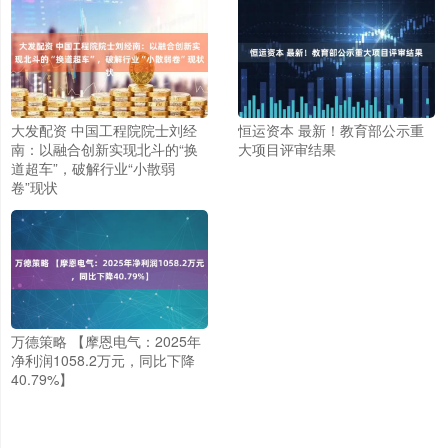
大发配资 中国工程院院士刘经
恒运资本 最新！教育部公示重
南：以融合创新实现北斗的“换
大项目评审结果
道超车”，破解行业“小散弱
卷”现状
万德策略 【摩恩电气：2025年
净利润1058.2万元，同比下降
40.79%】