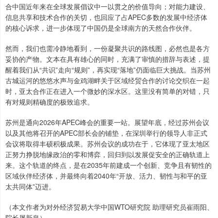
合中国近年来在全球发展倡议中一以贯之的价值导向；对能力建设、
信息共享和技术合作的关切，也回应了占APEC多数的发展中经济体
的核心诉求，进一步体现了中国仍是全球南方的天然合作伙伴。
然而，我们也需冷静地看到，一份凝聚共识的路线图，必然也是各方
妥协的产物。文本在具有雄心的同时，充满了审慎的措辞与表述，提
醒着我们从“共识”走向“规则”，再实现“落地”仍面临巨大挑战。当苏州
古城运河的悠悠水声与金鸡湖畔关于区域经贸合作的讨论交织在一起
时，亚太合作正在进入一个微妙的深水区。这里没有简单的对错，只
有对规则精确度的极致追求。
苏州是通向2026年APEC峰会的重要一站。展望年底，经过苏州会议
以及其他将召开的APEC部长会的铺垫，在深圳举行的领导人非正式
会议将取得丰硕积极成果。苏州会议的成功在于，它体现了亚太地区
正努力挣脱地缘政治的零和博弈，回归到以发展促安全的正确轨道上
来。这个轨道的终点，是在2035年前建成一个创新、竞争且有韧性的
区域伙伴经济体，并最终向着2040年“开放、活力、韧性与和平的亚
太共同体”迈进。
（本文作者为对外经济贸易大学中国WTO研究院 助理研究员崔雨阳、
院长屠新泉）