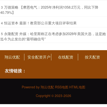
​万德策略 【摩恩电气：2025年净利润1058.2万元，同比下降
3
40.79%】
​恒运资本 最新！教育部公示重大项目评审结果
4
​永隆配资 外媒：哈里斯称正在考虑参加2028年美国大选，这是她
5
迄今为止发出的“最明确信号”
翔云优配
安全配资开户
在线配资
按天配资
友情链接：
Powered by
翔云优配
RSS地图
HTML地图
Copyright
© 2023-2026