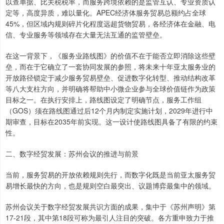
以查单据、比关税税率，而服务跨境依赖的是监管互认、专业资质认
定等，高度异质，难以量化。APEC经济体服务贸易总额约占全球
45%，但区域内规则碎片化程度远超货物贸易，各经济体在金融、电
信、专业服务等领域存在大量无法互通的监管壁垒。
在这一背景下，《服务业路线图》的价值不在于能否立即消除这些壁
垒，而在于它确立了一套协同发展的参照，将未来十年亚太服务业的
开放路径锁定于减少服务贸易壁垒、促进数字化转型、推动结构改革
等八大支柱方向，并明确将帮助中小微企业参与全球价值链作为政策
目标之一。在执行安排上，路线图设定了明确节点，服务工作组
（GOS）须在路线图通过后12个月内制定实施计划，2029年进行中
期审查，目标在2035年前实现。这一设计使路线图具备了有限的约束
性。
二、数字经贸发展：苏州会议的推进与前景
当前，服务贸易的开放依赖规则先行，而数字化既是当前亚太服务贸
易增长最快的方向，也是规则空白最突出、议题博弈最集中的领域。
苏州会议关于数字经贸发展共识方面的成果，集中于《苏州声明》第
17-21段，其中第18段可称为最引人注目的突破。各方重申致力于推