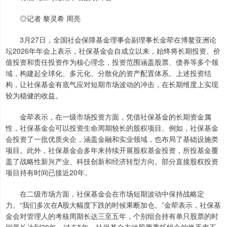
◎记者 黎灵希 周亮
3月27日，全国社会保障基金理事会副理事长金荦在博鳌亚洲论
坛2026年年会上表示，社保基金会自成立以来，始终将长期投资、价
值投资和责任投资作为核心理念，投资范围涵盖股票、债券等多个领
域，构建起全球化、多元化、分散化的资产配置体系。上述投资结
构，让社保基金有底气应对短期市场波动的冲击，在长期维度上实现
较为稳健的收益。
金荦表示，在一级市场投资方面，凭借社保基金的长期资金属
性，社保基金会可以投资生命周期较长的股权项目。例如，社保基金
会投资了一批优质央企，涵盖金融和实业领域，也布局了基础设施类
项目。此外，社保基金会多年来持续开展股权基金投资，所投基金覆
盖了战略性新兴产业、科技创新和经济转型方向。部分直接股权投资
项目持有时间已接近20年。
在二级市场方面，社保基金会在市场短期波动中保持战略定
力。“我们多次在A股大幅度下跌的时候果断加仓。”金荦表示，社保基
金会对管理人的考核周期长达三至五年，个别组合持有单只股票的时