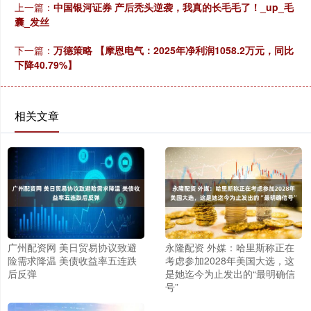
上一篇：
中国银河证券 产后秃头逆袭，我真的长毛毛了！_up_毛
囊_发丝
下一篇：
万德策略 【摩恩电气：2025年净利润1058.2万元，同比
下降40.79%】
相关文章
广州配资网 美日贸易协议致避
永隆配资 外媒：哈里斯称正在
险需求降温 美债收益率五连跌
考虑参加2028年美国大选，这
后反弹
是她迄今为止发出的“最明确信
号”