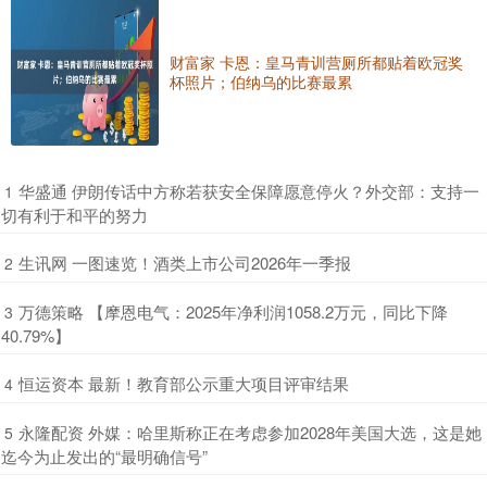
财富家 卡恩：皇马青训营厕所都贴着欧冠奖
杯照片；伯纳乌的比赛最累
​华盛通 伊朗传话中方称若获安全保障愿意停火？外交部：支持一
1
切有利于和平的努力
​生讯网 一图速览！酒类上市公司2026年一季报
2
​万德策略 【摩恩电气：2025年净利润1058.2万元，同比下降
3
40.79%】
​恒运资本 最新！教育部公示重大项目评审结果
4
​永隆配资 外媒：哈里斯称正在考虑参加2028年美国大选，这是她
5
迄今为止发出的“最明确信号”